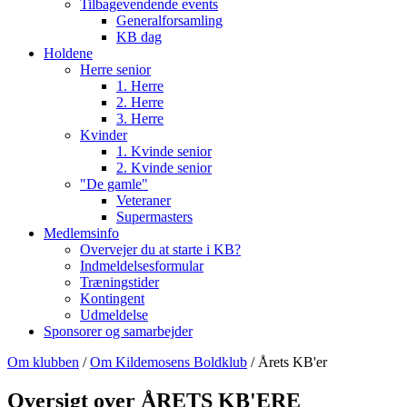
Tilbagevendende events
Generalforsamling
KB dag
Holdene
Herre senior
1. Herre
2. Herre
3. Herre
Kvinder
1. Kvinde senior
2. Kvinde senior
"De gamle"
Veteraner
Supermasters
Medlemsinfo
Overvejer du at starte i KB?
Indmeldelsesformular
Træningstider
Kontingent
Udmeldelse
Sponsorer og samarbejder
Om klubben
/
Om Kildemosens Boldklub
/ Årets KB'er
Oversigt over ÅRETS KB'ERE