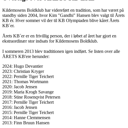
Kildemosens Boldklub har videreført en tradition, som har været på
standby siden 2004, hvor Kim "Gandhi" Hansen blev valgt til Årets
KB ér. Hver sommer vil der til KB Olympiaden blive kåret Årets
KB´er.
Årets KB´er er en frivillig person, der i løbet af året har gjort en
ekstraordinær stor indsats for Kildemosens Boldklub.
I sommeren 2013 blev tradtitionen igen indført. Se listen over alle
ÅRETS KB'ere herunder:
2024: Hugo Devantier
2023: Christian Kryger
2022: Pernille Tiger Teichert
2021: Thomas Wortmann
2020: Jacob Jensen
2019: Maria Krogh Savange
2018: Stine Rosenqvist Petersen
2017: Pernille Tiger Teichert
2016: Jacob Jensen
2015: Pernille Tiger Teichert
2014: Hanne Clemmensen
2013: Finn Bruun Hansen
...