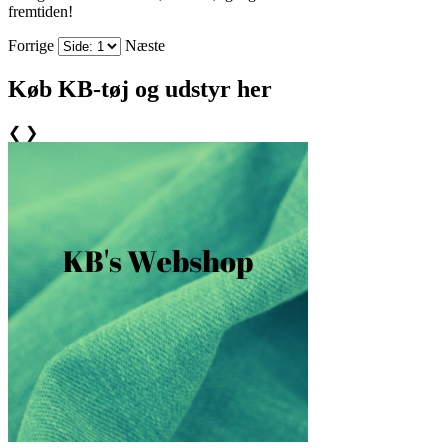
fremtiden!
Forrige
Næste
Køb KB-tøj og udstyr her
❮
❯