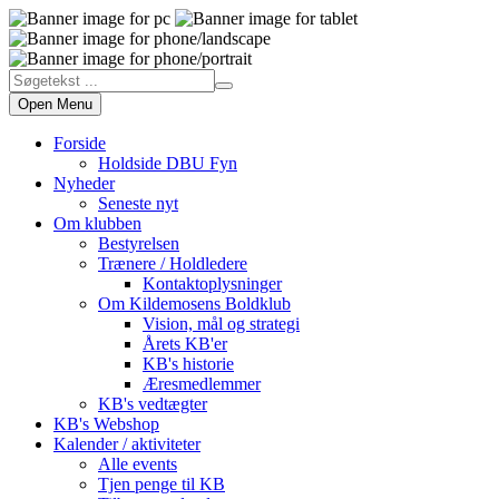
Open Menu
Forside
Holdside DBU Fyn
Nyheder
Seneste nyt
Om klubben
Bestyrelsen
Trænere / Holdledere
Kontaktoplysninger
Om Kildemosens Boldklub
Vision, mål og strategi
Årets KB'er
KB's historie
Æresmedlemmer
KB's vedtægter
KB's Webshop
Kalender / aktiviteter
Alle events
Tjen penge til KB