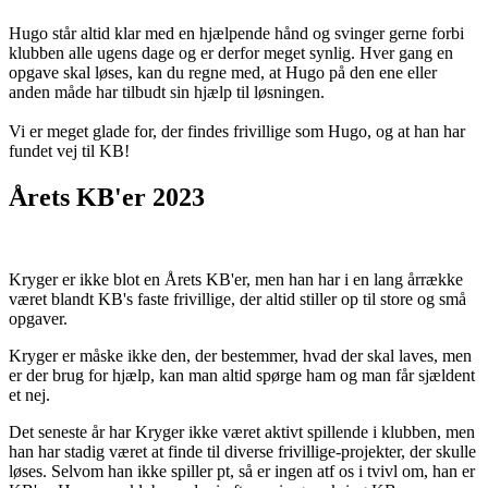
Hugo står altid klar med en hjælpende hånd og svinger gerne forbi
klubben alle ugens dage og er derfor meget synlig. Hver gang en
opgave skal løses, kan du regne med, at Hugo på den ene eller
anden måde har tilbudt sin hjælp til løsningen.
Vi er meget glade for, der findes frivillige som Hugo, og at han har
fundet vej til KB!
Årets KB'er 2023
Kryger er ikke blot en Årets KB'er, men han har i en lang årrække
været blandt KB's faste frivillige, der altid stiller op til store og små
opgaver.
Kryger er måske ikke den, der bestemmer, hvad der skal laves, men
er der brug for hjælp, kan man altid spørge ham og man får sjældent
et nej.
Det seneste år har Kryger ikke været aktivt spillende i klubben, men
han har stadig været at finde til diverse frivillige-projekter, der skulle
løses. Selvom han ikke spiller pt, så er ingen atf os i tvivl om, han er