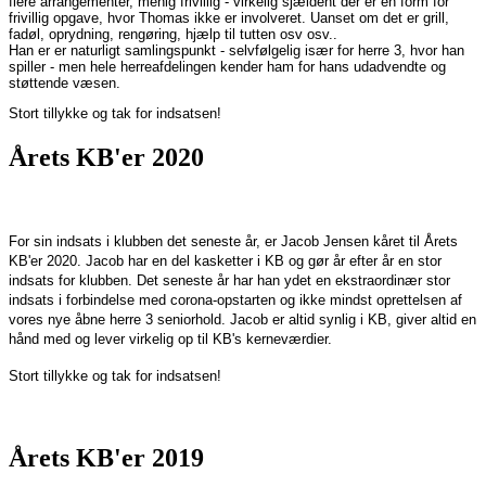
flere arrangementer, menig frivillig - virkelig sjældent der er en form for
frivillig opgave, hvor Thomas ikke er involveret. Uanset om det er grill,
fadøl, oprydning, rengøring, hjælp til tutten osv osv..
Han er er naturligt samlingspunkt - selvfølgelig især for herre 3, hvor han
spiller - men hele herreafdelingen kender ham for hans udadvendte og
støttende væsen.
Stort tillykke og tak for indsatsen!
Årets KB'er 2020
For sin indsats i klubben det seneste år, er Jacob Jensen kåret til Årets
KB'er 2020. Jacob har en del kasketter i KB og gør år efter år en stor
indsats for klubben. Det seneste år har han ydet en ekstraordinær stor
indsats i forbindelse med corona-opstarten og ikke mindst oprettelsen af
vores nye åbne herre 3 seniorhold. Jacob er altid synlig i KB, giver altid en
hånd med og lever virkelig op til KB's kerneværdier.
Stort tillykke og tak for indsatsen!
Årets KB'er 2019