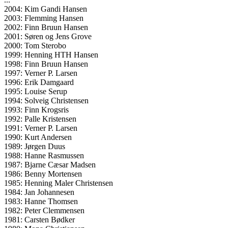
2004: Kim Gandi Hansen
2003: Flemming Hansen
2002: Finn Bruun Hansen
2001: Søren og Jens Grove
2000: Tom Sterobo
1999: Henning HTH Hansen
1998: Finn Bruun Hansen
1997: Verner P. Larsen
1996: Erik Damgaard
1995: Louise Serup
1994: Solveig Christensen
1993: Finn Krogsris
1992: Palle Kristensen
1991: Verner P. Larsen
1990: Kurt Andersen
1989: Jørgen Duus
1988: Hanne Rasmussen
1987: Bjarne Cæsar Madsen
1986: Benny Mortensen
1985: Henning Maler Christensen
1984: Jan Johannesen
1983: Hanne Thomsen
1982: Peter Clemmensen
1981: Carsten Bødker