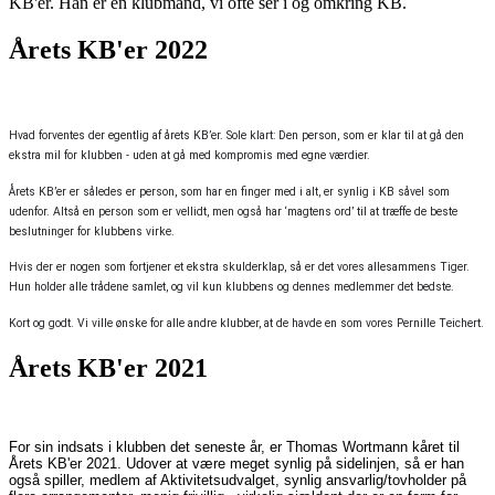
KB'er. Han er en klubmand, vi ofte ser i og omkring KB.
Årets KB'er 2022
Hvad forventes der egentlig af årets KB’er. Sole klart: Den person, som er klar til at gå den
ekstra mil for klubben - uden at gå med kompromis med egne værdier.
Årets KB’er er således er person, som har en finger med i alt, er synlig i KB såvel som
udenfor. Altså en person som er vellidt, men også har ‘magtens ord’ til at træffe de beste
beslutninger for klubbens virke.
Hvis der er nogen som fortjener et ekstra skulderklap, så er det vores allesammens Tiger.
Hun holder alle trådene samlet, og vil kun klubbens og dennes medlemmer det bedste.
Kort og godt. Vi ville ønske for alle andre klubber, at de havde en som vores Pernille Teichert.
Årets KB'er 2021
For sin indsats i klubben det seneste år, er Thomas Wortmann kåret til
Årets KB'er 2021.
Udover at være meget synlig på sidelinjen, så er han
også spiller, medlem af Aktivitetsudvalget, synlig ansvarlig/tovholder på