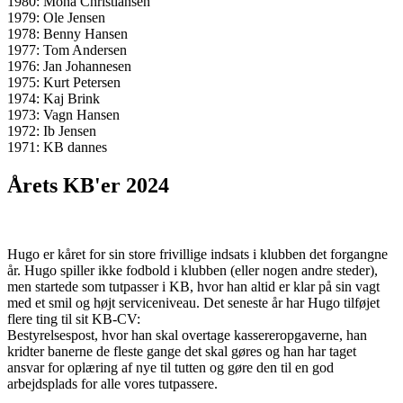
1980: Mona Christiansen
1979: Ole Jensen
1978: Benny Hansen
1977: Tom Andersen
1976: Jan Johannesen
1975: Kurt Petersen
1974: Kaj Brink
1973: Vagn Hansen
1972: Ib Jensen
1971: KB dannes
Årets KB'er 2024
Hugo er kåret for sin store frivillige indsats i klubben det forgangne
år. Hugo spiller ikke fodbold i klubben (eller nogen andre steder),
men startede som tutpasser i KB, hvor han altid er klar på sin vagt
med et smil og højt serviceniveau. Det seneste år har Hugo tilføjet
flere ting til sit KB-CV:
Bestyrelsespost, hvor han skal overtage kassereropgaverne, han
kridter banerne de fleste gange det skal gøres og han har taget
ansvar for oplæring af nye til tutten og gøre den til en god
arbejdsplads for alle vores tutpassere.