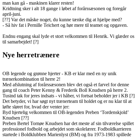
man kan gå - maskinen klarer resten!
Kridtning sker i alt 18 gange i løbet af forårssæsonen og foregår
april-juni.
[??] Var det måske noget, du kunne tænke dig at hjælpe med?
- Så hiv fat i Pernille Teichert og hør mere til teamet og opgaven.
Endnu engang skal lyde et stort velkommen til Henrik. Vi glæder os
til samarbejdet! [?]
Nye herretrænere
OB legende og grønne hjerter - KB er klar med en ny unik
trænerkombination til herre 2!
Med afslutning af forårssæsonen blev det også et farvel for denne
gang til coach Peter Kenny & Frederik Boll Knudsen på herre 2.
Tusind tak for jeres indsats - vi håber, vi fortsat beholder jer i KB [?]
Det betyder, vi har søgt nyt trænerteam til holdet og er nu klar til at
løfte sløret for, hvad der venter jer:
Byd hjertelig velkommen til OB-legenden Preben ‘Tordenskjold’
Knudsen [??]
Preben Bertel Tornøe Knudsen har det meste af sin tilværelse spillet
professionel fodbold og arbejdet som skolelærer. Fodboldkarrieren
startede i Boldklubben Marienlyst (BM) og fra 1973-1983 spillede