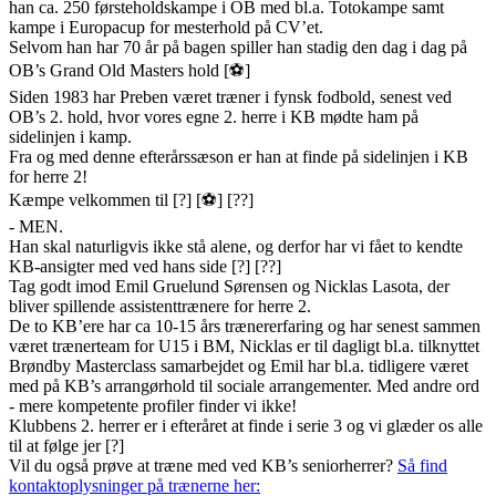
han ca. 250 førsteholdskampe i OB med bl.a. Totokampe samt
kampe i Europacup for mesterhold på CV’et.
Selvom han har 70 år på bagen spiller han stadig den dag i dag på
OB’s Grand Old Masters hold [⚽️]
Siden 1983 har Preben været træner i fynsk fodbold, senest ved
OB’s 2. hold, hvor vores egne 2. herre i KB mødte ham på
sidelinjen i kamp.
Fra og med denne efterårssæson er han at finde på sidelinjen i KB
for herre 2!
Kæmpe velkommen til [?] [⚽️] [??]
- MEN.
Han skal naturligvis ikke stå alene, og derfor har vi fået to kendte
KB-ansigter med ved hans side [?] [??]
Tag godt imod Emil Gruelund Sørensen og Nicklas Lasota, der
bliver spillende assistenttrænere for herre 2.
De to KB’ere har ca 10-15 års trænererfaring og har senest sammen
været trænerteam for U15 i BM, Nicklas er til dagligt bl.a. tilknyttet
Brøndby Masterclass samarbejdet og Emil har bl.a. tidligere været
med på KB’s arrangørhold til sociale arrangementer. Med andre ord
- mere kompetente profiler finder vi ikke!
Klubbens 2. herrer er i efteråret at finde i serie 3 og vi glæder os alle
til at følge jer [?]
Vil du også prøve at træne med ved KB’s seniorherrer?
Så find
kontaktoplysninger på trænerne her: