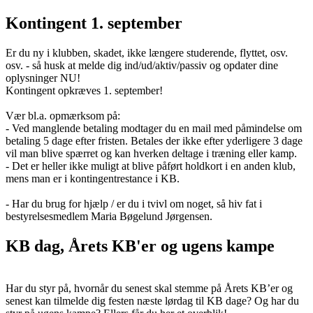
Kontingent 1. september
Er du ny i klubben, skadet, ikke længere studerende, flyttet, osv.
osv. - så husk at melde dig ind/ud/aktiv/passiv og opdater dine
oplysninger NU!
Kontingent opkræves 1. september!
Vær bl.a. opmærksom på:
- Ved manglende betaling modtager du en mail med påmindelse om
betaling 5 dage efter fristen. Betales der ikke efter yderligere 3 dage
vil man blive spærret og kan hverken deltage i træning eller kamp.
- Det er heller ikke muligt at blive påført holdkort i en anden klub,
mens man er i kontingentrestance i KB.
- Har du brug for hjælp / er du i tvivl om noget, så hiv fat i
bestyrelsesmedlem Maria Bøgelund Jørgensen.
KB dag, Årets KB'er og ugens kampe
Har du styr på, hvornår du senest skal stemme på Årets KB’er og
senest kan tilmelde dig festen næste lørdag til KB dage? Og har du