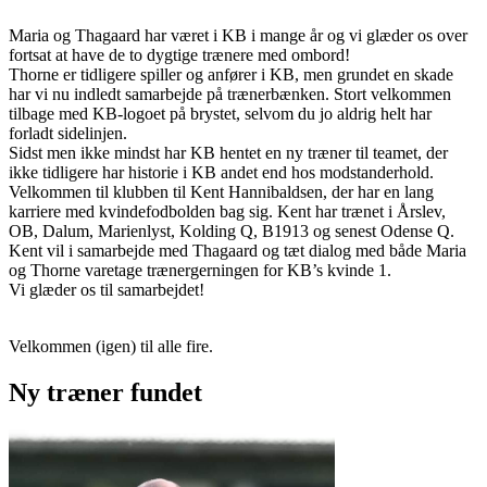
Maria og Thagaard har været i KB i mange år og vi glæder os over
fortsat at have de to dygtige trænere med ombord!
Thorne er tidligere spiller og anfører i KB, men grundet en skade
har vi nu indledt samarbejde på trænerbænken. Stort velkommen
tilbage med KB-logoet på brystet, selvom du jo aldrig helt har
forladt sidelinjen.
Sidst men ikke mindst har KB hentet en ny træner til teamet, der
ikke tidligere har historie i KB andet end hos modstanderhold.
Velkommen til klubben til Kent Hannibaldsen, der har en lang
karriere med kvindefodbolden bag sig. Kent har trænet i Årslev,
OB, Dalum, Marienlyst, Kolding Q, B1913 og senest Odense Q.
Kent vil i samarbejde med Thagaard og tæt dialog med både Maria
og Thorne varetage trænergerningen for KB’s kvinde 1.
Vi glæder os til samarbejdet!
Velkommen (igen) til alle fire.
Ny træner fundet