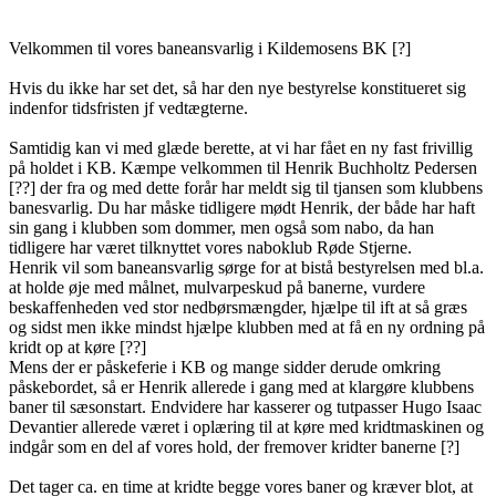
Velkommen til vores baneansvarlig i Kildemosens BK [?]
Hvis du ikke har set det, så har den nye bestyrelse konstitueret sig
indenfor tidsfristen jf vedtægterne.
Samtidig kan vi med glæde berette, at vi har fået en ny fast frivillig
på holdet i KB. Kæmpe velkommen til Henrik Buchholtz Pedersen
[??] der fra og med dette forår har meldt sig til tjansen som klubbens
banesvarlig. Du har måske tidligere mødt Henrik, der både har haft
sin gang i klubben som dommer, men også som nabo, da han
tidligere har været tilknyttet vores naboklub Røde Stjerne.
Henrik vil som baneansvarlig sørge for at bistå bestyrelsen med bl.a.
at holde øje med målnet, mulvarpeskud på banerne, vurdere
beskaffenheden ved stor nedbørsmængder, hjælpe til ift at så græs
og sidst men ikke mindst hjælpe klubben med at få en ny ordning på
kridt op at køre [??]
Mens der er påskeferie i KB og mange sidder derude omkring
påskebordet, så er Henrik allerede i gang med at klargøre klubbens
baner til sæsonstart. Endvidere har kasserer og tutpasser Hugo Isaac
Devantier allerede været i oplæring til at køre med kridtmaskinen og
indgår som en del af vores hold, der fremover kridter banerne [?]
Det tager ca. en time at kridte begge vores baner og kræver blot, at