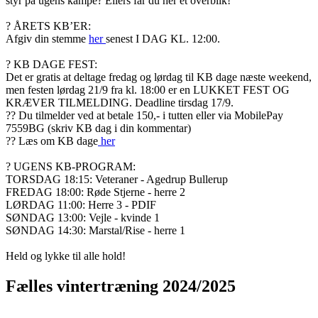
styr på ugens kampe? Ellers får du her et overblik!
? ÅRETS KB’ER:
Afgiv din stemme
her
senest I DAG KL. 12:00.
? KB DAGE FEST:
Det er gratis at deltage fredag og lørdag til KB dage næste weekend,
men festen lørdag 21/9 fra kl. 18:00 er en LUKKET FEST OG
KRÆVER TILMELDING. Deadline tirsdag 17/9.
?? Du tilmelder ved at betale 150,- i tutten eller via MobilePay
7559BG (skriv KB dag i din kommentar)
?? Læs om KB dage
her
? UGENS KB-PROGRAM:
TORSDAG 18:15: Veteraner - Agedrup Bullerup
FREDAG 18:00: Røde Stjerne - herre 2
LØRDAG 11:00: Herre 3 - PDIF
SØNDAG 13:00: Vejle - kvinde 1
SØNDAG 14:30: Marstal/Rise - herre 1
Held og lykke til alle hold!
Fælles vintertræning 2024/2025