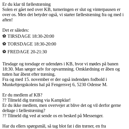
Er du klar til fællestræning
Solen er gået ned over KB, turneringen er slut og vinterpausen er
over os. Men det betyder også, vi starter fællestræning fra og med i
aften!
Det er således:
⚽️ TIRSDAGE 18:30-20:00
⚽️ TORSDAGE 18:30-20:00
⚽️ FREDAGE 20-21:30
Tirsdage og torsdage er udendørs i KB, hvor vi mødes på banen
18:30. Man sørger selv for opvarmning. Omklædning er åben og
tutten har åbent efter træning.
Fra og med 15. november er der også indendørs fodbold i
Munkebjergskolens hal på Fengersvej 6, 5230 Odense M.
Er du medlem af KB?
?? Tilmeld dig træning via Kampklar!
Er du ikke medlem, men overvejer at blive det og vil derfor gerne
deltage i fællestræning?
?? Tilmeld dig ved at sende os en besked på Messenger.
Har du ellers spørgsmål, så tag blot fat i din træner, en fra