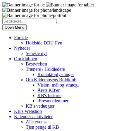
Open Menu
Forside
Holdside DBU Fyn
Nyheder
Seneste nyt
Om klubben
Bestyrelsen
Trænere / Holdledere
Kontaktoplysninger
Om Kildemosens Boldklub
Vision, mål og strategi
Årets KB'er
KB's historie
Æresmedlemmer
KB's vedtægter
KB's Webshop
Kalender / aktiviteter
Alle events
Tjen penge til KB