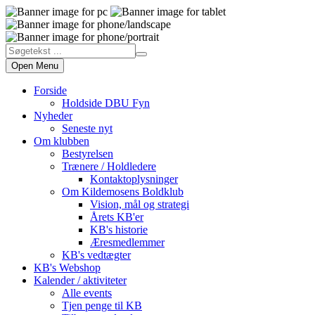
Open Menu
Forside
Holdside DBU Fyn
Nyheder
Seneste nyt
Om klubben
Bestyrelsen
Trænere / Holdledere
Kontaktoplysninger
Om Kildemosens Boldklub
Vision, mål og strategi
Årets KB'er
KB's historie
Æresmedlemmer
KB's vedtægter
KB's Webshop
Kalender / aktiviteter
Alle events
Tjen penge til KB