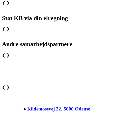
❮
❯
Støt KB via din elregning
❮
❯
Andre samarbejdspartnere
❮
❯
❮
❯
●
Kildemosevej 22, 5000 Odense