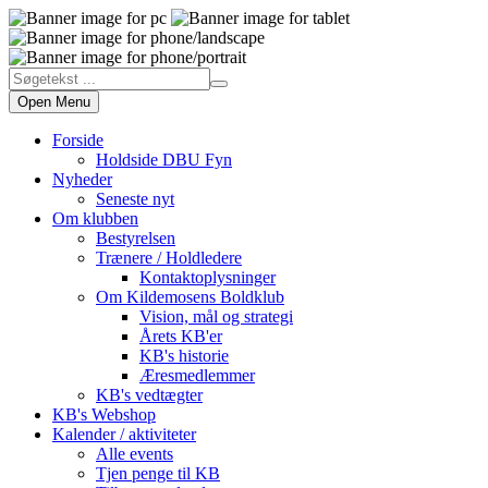
Open Menu
Forside
Holdside DBU Fyn
Nyheder
Seneste nyt
Om klubben
Bestyrelsen
Trænere / Holdledere
Kontaktoplysninger
Om Kildemosens Boldklub
Vision, mål og strategi
Årets KB'er
KB's historie
Æresmedlemmer
KB's vedtægter
KB's Webshop
Kalender / aktiviteter
Alle events
Tjen penge til KB