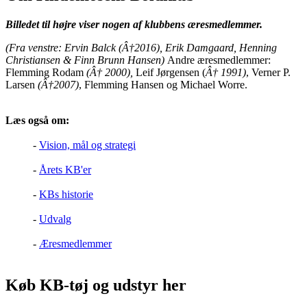
Billedet til højre viser nogen af klubbens æresmedlemmer.
(Fra venstre: Ervin Balck
(Â†2016)
, Erik Damgaard, Henning
Christiansen & Finn Brunn Hansen)
Andre æresmedlemmer:
Flemming Rodam
(
Â† 2000),
Leif Jørgensen (
Â† 1991)
, Verner P.
Larsen
(Â†2007)
, Flemming Hansen og Michael Worre.
Læs også om:
-
Vision, mål og strategi
-
Årets KB'er
-
KBs historie
-
Udvalg
-
Æresmedlemmer
Køb KB-tøj og udstyr her