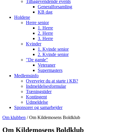
Tilbagevendende events
Generalforsamling
KB dag
Holdene
Herre senior
1. Herre
2. Herre
3. Herre
Kvinder
1. Kvinde senior
2. Kvinde senior
"De gamle"
Veteraner
Supermasters
Medlemsinfo
Overvejer du at starte i KB?
Indmeldelsesformular
Træningstider
Kontingent
Udmeldelse
Sponsorer og samarbejder
Om klubben
/ Om Kildemosens Boldklub
Om Kildemosens Boldklub