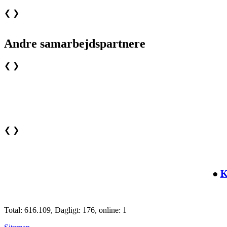
❮
❯
Andre samarbejdspartnere
❮
❯
❮
❯
●
K
Total: 616.109, Dagligt: 176, online: 1