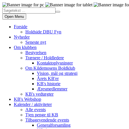
Open Menu
Forside
Holdside DBU Fyn
Nyheder
Seneste nyt
Om klubben
Bestyrelsen
Trænere / Holdledere
Kontaktoplysninger
Om Kildemosens Boldklub
Vision, mål og strategi
Årets KB'er
KB's historie
Æresmedlemmer
KB's vedtægter
KB's Webshop
Kalender / aktiviteter
Alle events
Tjen penge til KB
Tilbagevendende events
Generalforsamling