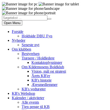
Open Menu
Forside
Holdside DBU Fyn
Nyheder
Seneste nyt
Om klubben
Bestyrelsen
Trænere / Holdledere
Kontaktoplysninger
Om Kildemosens Boldklub
Vision, mål og strategi
Årets KB'er
KB's historie
Æresmedlemmer
KB's vedtægter
KB's Webshop
Kalender / aktiviteter
Alle events
Tjen penge til KB