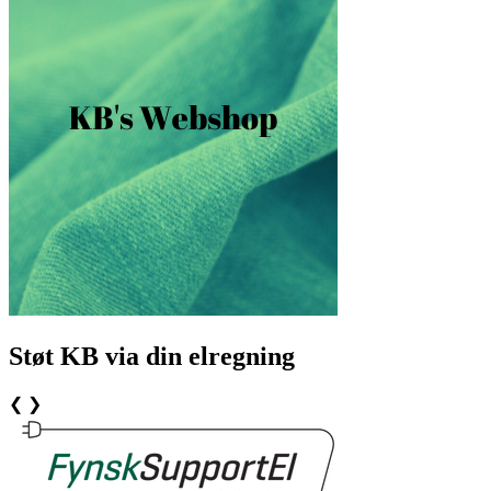
Støt KB via din elregning
❮
❯