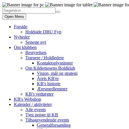
Open Menu
Forside
Holdside DBU Fyn
Nyheder
Seneste nyt
Om klubben
Bestyrelsen
Trænere / Holdledere
Kontaktoplysninger
Om Kildemosens Boldklub
Vision, mål og strategi
Årets KB'er
KB's historie
Æresmedlemmer
KB's vedtægter
KB's Webshop
Kalender / aktiviteter
Alle events
Tjen penge til KB
Tilbagevendende events
Generalforsamling