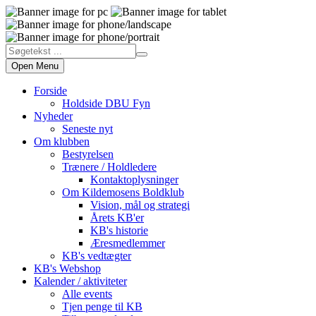
Open Menu
Forside
Holdside DBU Fyn
Nyheder
Seneste nyt
Om klubben
Bestyrelsen
Trænere / Holdledere
Kontaktoplysninger
Om Kildemosens Boldklub
Vision, mål og strategi
Årets KB'er
KB's historie
Æresmedlemmer
KB's vedtægter
KB's Webshop
Kalender / aktiviteter
Alle events
Tjen penge til KB