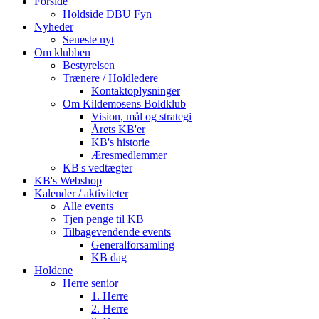
Forside
Holdside DBU Fyn
Nyheder
Seneste nyt
Om klubben
Bestyrelsen
Trænere / Holdledere
Kontaktoplysninger
Om Kildemosens Boldklub
Vision, mål og strategi
Årets KB'er
KB's historie
Æresmedlemmer
KB's vedtægter
KB's Webshop
Kalender / aktiviteter
Alle events
Tjen penge til KB
Tilbagevendende events
Generalforsamling
KB dag
Holdene
Herre senior
1. Herre
2. Herre